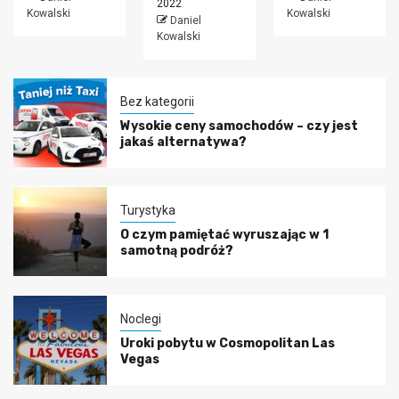
2022
Kowalski
Kowalski
Daniel
Kowalski
Bez kategorii
Wysokie ceny samochodów – czy jest
jakaś alternatywa?
Turystyka
O czym pamiętać wyruszając w 1
samotną podróż?
Noclegi
Uroki pobytu w Cosmopolitan Las
Vegas