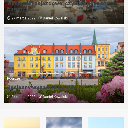
Wycieczki objazdowe: czyli jak poznać
Europę!
27 marca 2022
Daniel Kowalski
Podróże
Jesienny wypad na Kujawy
24 marca 2022
Daniel Kowalski