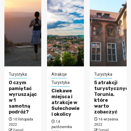
Turystyka
Atrakcje
Turystyka
O czym
5 atrakcji
Turystyka
pamiętać
turystycznyc
Ciekawe
wyruszając
Torunia,
miejsca i
w 1
które
atrakcje w
samotną
warto
Sulechowie
podróż?
zobaczyć
i okolicy
10 listopada
16 września
14
2022
2022
października
Daniel
Daniel