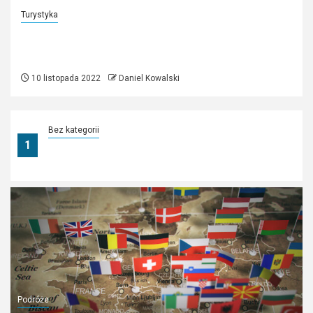
Turystyka
O czym pamiętać wyruszając w 1
samotną podróż?
10 listopada 2022
Daniel Kowalski
Bez kategorii
1
Wysokie ceny samochodów – czy jest jakaś
alternatywa?
Podróże