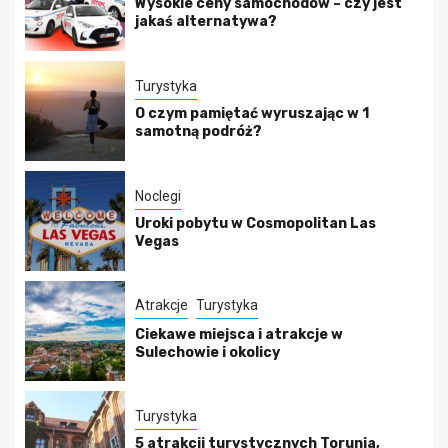
Wysokie ceny samochodów – czy jest
jakaś alternatywa?
Turystyka
O czym pamiętać wyruszając w 1
samotną podróż?
Noclegi
Uroki pobytu w Cosmopolitan Las
Vegas
Atrakcje
Turystyka
Ciekawe miejsca i atrakcje w
Sulechowie i okolicy
Turystyka
5 atrakcji turystycznych Torunia,