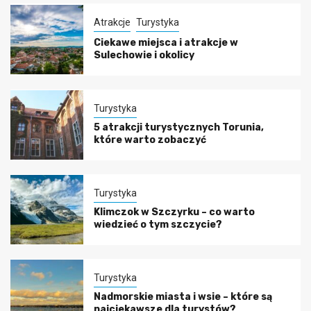
Atrakcje
Turystyka
Ciekawe miejsca i atrakcje w
Sulechowie i okolicy
Turystyka
5 atrakcji turystycznych Torunia,
które warto zobaczyć
Turystyka
Klimczok w Szczyrku – co warto
wiedzieć o tym szczycie?
Turystyka
Nadmorskie miasta i wsie – które są
najciekawsze dla turystów?